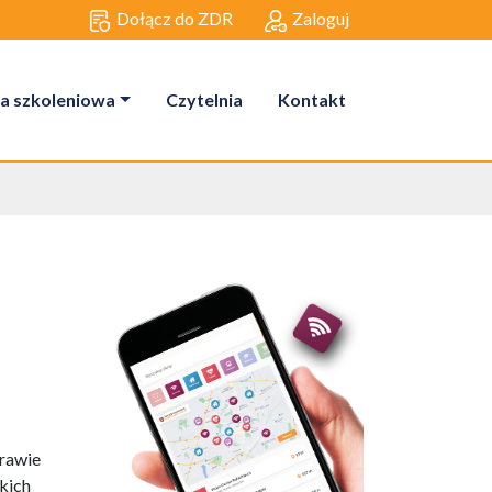
Dołącz do ZDR
Zaloguj
a szkoleniowa
Czytelnia
Kontakt
prawie
kich