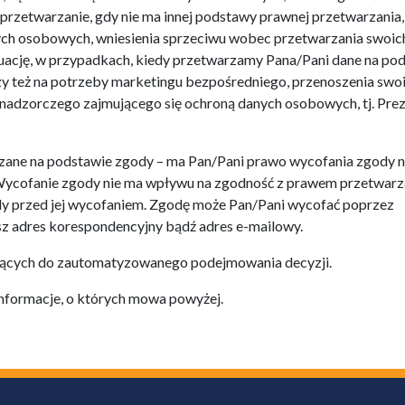
przetwarzanie, gdy nie ma innej podstawy prawnej przetwarzania,
ych osobowych, wniesienia sprzeciwu wobec przetwarzania swoic
tuację, w przypadkach, kiedy przetwarzamy Pana/Pani dane na po
zy też na potrzeby marketingu bezpośredniego, przenoszenia swo
 nadzorczego zajmującego się ochroną danych osobowych, tj. Pre
rzane na podstawie zgody – ma Pan/Pani prawo wycofania zgody 
ycofanie zgody nie ma wpływu na zgodność z prawem przetwarza
y przed jej wycofaniem. Zgodę może Pan/Pani wycofać poprzez
sz adres korespondencyjny bądź adres e-mailowy.
użących do zautomatyzowanego podejmowania decyzji.
 informacje, o których mowa powyżej.