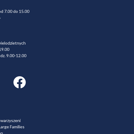
od 7.00 do 15.00
6
wielodzietnych
19.00
dz. 9.00-12.00
Facebook link
owarzyszeni
arge Families
on