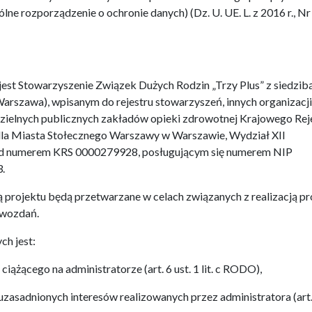
e rozporządzenie o ochronie danych) (Dz. U. UE. L. z 2016 r., Nr
st Stowarzyszenie Związek Dużych Rodzin „Trzy Plus” z siedzib
Warszawa), wpisanym do rejestru stowarzyszeń, innych organizacji
zielnych publicznych zakładów opieki zdrowotnej Krajowego Rej
a Miasta Stołecznego Warszawy w Warszawie, Wydział XII
d numerem KRS 0000279928, posługującym się numerem NIP
.
projektu będą przetwarzane w celach związanych z realizacją pr
awozdań.
h jest:
ążącego na administratorze (art. 6 ust. 1 lit. c RODO),
zasadnionych interesów realizowanych przez administratora (art. 