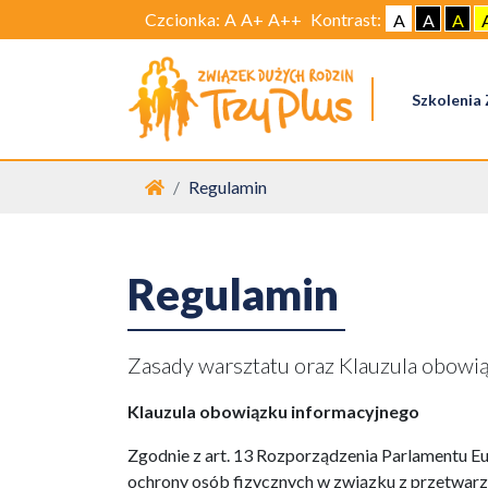
Czcionka:
A
A+
A++
Kontrast:
A
A
A
Szkolenia
Strona główna
Regulamin
Regulamin
Zasady warsztatu oraz Klauzula obow
Klauzula obowiązku informacyjnego
Zgodnie z art. 13 Rozporządzenia Parlamentu Eu
ochrony osób fizycznych w związku z przetwa