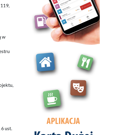
 119,
ą w
estru
ojektu,
6 ust.