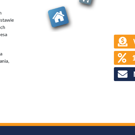
h
dstawie
ich
zesa
na
nia,