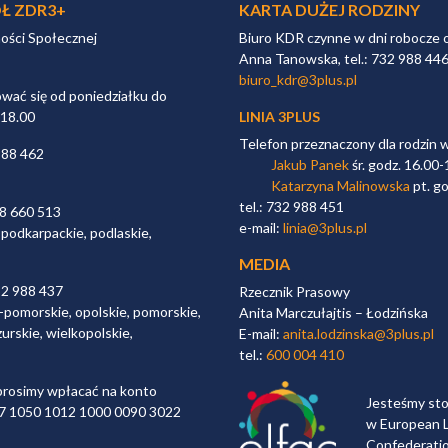
Ł ZDR3+
KARTA DUŻEJ RODZINY
ności Społecznej
Biuro KDR czynne w dni robocze 
Anna Tanowska, tel.: 732 988 44
biuro_kdr@3plus.pl
ać się od poniedziałku do
 18.00
LINIA 3PLUS
Telefon przeznaczony dla rodzin 
988 462
Jakub Panek
śr. godz. 16.00-
Katarzyna Malinowska
pt. go
tel.: 732 988 451
98 660 513
e-mail:
linia@3plus.pl
 podkarpackie, podlaskie,
MEDIA
32 988 437
Rzecznik Prasowy
-pomorskie, opolskie, pomorskie,
Anita Marczułajtis – Łodzińska
urskie, wielkopolskie,
E-mail:
anita.lodzinska@3plus.pl
tel.:
600 004 410
rosimy wpłacać na konto
Jesteśmy st
 97 1050 1012 1000 0090 3022
w European L
Confederati