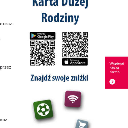
e oraz
ą
Wspieraj
 przez
nas za
darmo
oraz