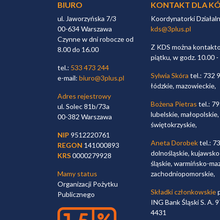
BIURO
KONTAKT DLA KÓ
ul. Jaworzyńska 7/3
Koordynatorki Działal
00-634 Warszawa
kds@3plus.pl
Czynne w dni robocze od
Z KDS można kontaktow
8.00 do 16.00
piątku, w godz. 10.00 -
tel.:
533 473 244
Sylwia Skóra
tel.: 732 
e-mail:
biuro@3plus.pl
łódzkie, mazowieckie,
Adres rejestrowy
Bożena Pietras
tel.: 7
ul. Solec 81b/73a
lubelskie, małopolskie,
00-382 Warszawa
świętokrzyskie,
NIP
9512220761
Aneta Dorobek
tel.: 7
REGON
141000893
dolnośląskie, kujawsko
KRS
0000279928
śląskie, warmińsko-maz
Mamy status
zachodniopomorskie,
Organizacji Pożytku
Składki członkowskie
p
Publicznego
ING Bank Śląski S. A.
4431