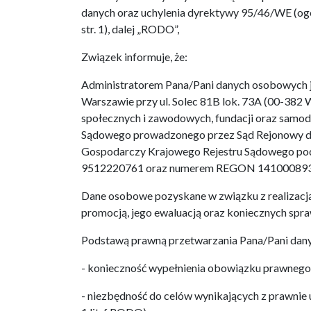
danych oraz uchylenia dyrektywy 95/46/WE (ogóln
str. 1), dalej „RODO”,
Związek informuje, że:
Administratorem Pana/Pani danych osobowych je
Warszawie przy ul. Solec 81B lok. 73A (00-382 
społecznych i zawodowych, fundacji oraz samod
Sądowego prowadzonego przez Sąd Rejonowy dl
Gospodarczy Krajowego Rejestru Sądowego po
9512220761 oraz numerem REGON 141000893
Dane osobowe pozyskane w związku z realizacją 
promocją, jego ewaluacją oraz koniecznych spr
Podstawą prawną przetwarzania Pana/Pani danyc
- konieczność wypełnienia obowiązku prawnego ci
- niezbędność do celów wynikających z prawnie u