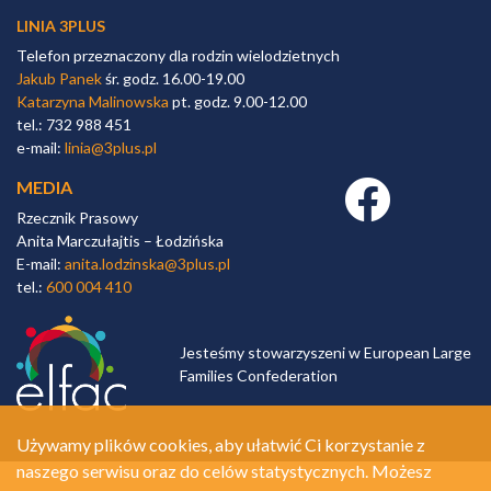
LINIA 3PLUS
Telefon przeznaczony dla rodzin wielodzietnych
Jakub Panek
śr. godz. 16.00-19.00
Katarzyna Malinowska
pt. godz. 9.00-12.00
tel.: 732 988 451
e-mail:
linia@3plus.pl
MEDIA
Facebook link
Rzecznik Prasowy
Anita Marczułajtis – Łodzińska
E-mail:
anita.lodzinska@3plus.pl
tel.:
600 004 410
Jesteśmy stowarzyszeni w European Large
Families Confederation
Używamy plików cookies, aby ułatwić Ci korzystanie z
naszego serwisu oraz do celów statystycznych. Możesz