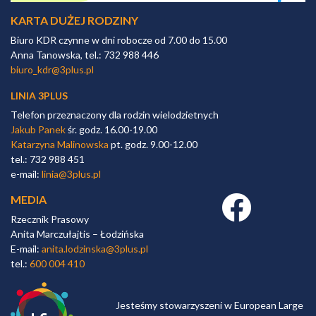
KARTA DUŻEJ RODZINY
Biuro KDR czynne w dni robocze od 7.00 do 15.00
Anna Tanowska, tel.: 732 988 446
biuro_kdr@3plus.pl
LINIA 3PLUS
Telefon przeznaczony dla rodzin wielodzietnych
Jakub Panek
śr. godz. 16.00-19.00
Katarzyna Malinowska
pt. godz. 9.00-12.00
tel.: 732 988 451
e-mail:
linia@3plus.pl
MEDIA
Facebook link
Rzecznik Prasowy
Anita Marczułajtis – Łodzińska
E-mail:
anita.lodzinska@3plus.pl
tel.:
600 004 410
Jesteśmy stowarzyszeni w European Large