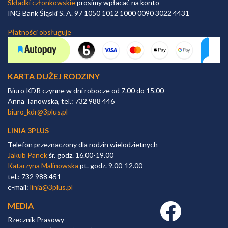
Składki członkowskie
prosimy wpłacać na konto
ING Bank Śląski S. A. 97 1050 1012 1000 0090 3022 4431
Płatności obsługuje
KARTA DUŻEJ RODZINY
Biuro KDR czynne w dni robocze od 7.00 do 15.00
Anna Tanowska, tel.: 732 988 446
biuro_kdr@3plus.pl
LINIA 3PLUS
Telefon przeznaczony dla rodzin wielodzietnych
Jakub Panek
śr. godz. 16.00-19.00
Katarzyna Malinowska
pt. godz. 9.00-12.00
tel.: 732 988 451
e-mail:
linia@3plus.pl
MEDIA
Facebook link
Rzecznik Prasowy